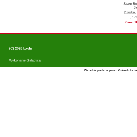
Stare B
J
Działka,
, 17
1
Cena:
(C) 2026
Izyda
Wykonanie
Galactica
Wszelkie podane przez Pośrednika in