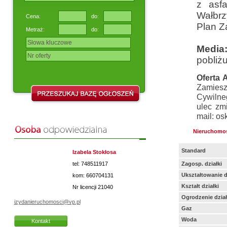
z asf
Wałbrz
Cena:
do:
Plan Z
Metraż:
do:
Media
pobliżu
Oferta 
Zamiesz
Cywilneg
ulec zm
mail: o
Nieruchomo
Standard
Izabela Stokłosa
tel: 748511917
Zagosp. działki
Ukształtowanie d
kom: 660704131
Kształt działki
Nr licencji
21040
Ogrodzenie dział
izydanieruchomosci@vp.pl
Gaz
Woda
Kontakt