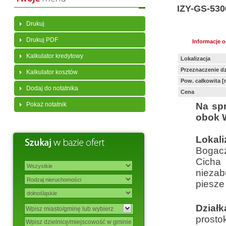
IZY-GS-530
Drukuj
Drukuj PDF
Informacje 
Kalkulator kredytowy
Lokalizacja
Przeznaczenie dz
Kalkulator kosztów
Pow. całkowita [
Dodaj do notatnika
Cena
Pokaż notatnik
Na sp
obok 
Lokal
Bogacz
Cicha
niezab
piesze 
Dział
prosto