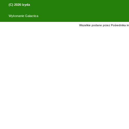
(C) 2026
Izyda
Wykonanie
Galactica
Wszelkie podane przez Pośrednika in