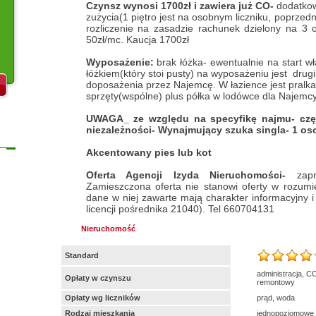
Czynsz wynosi 1700zł i zawiera już CO-
dodatkow
zużycia(1 piętro jest na osobnym liczniku, poprzedni
rozliczenie na zasadzie rachunek dzielony na 3 o
50zł/mc. Kaucja 1700zł
Wyposażenie:
brak łóżka- ewentualnie na start wł
łóżkiem(który stoi pusty) na wyposażeniu jest drugi
doposażenia przez Najemcę. W łazience jest pralka
sprzęty(wspólne) plus półka w lodówce dla Najemcy
UWAGA_ ze względu na specyfikę najmu- czę
niezależności- Wynajmujący szuka singla- 1 os
Akcentowany pies lub kot
Oferta Agencji Izyda Nieruchomości-
zap
Zamieszczona oferta nie stanowi oferty w rozum
dane w niej zawarte mają charakter informacyjny 
licencji pośrednika 21040). Tel 660704131
Nieruchomość
Standard
administracja, C
Opłaty w czynszu
remontowy
Opłaty wg liczników
prąd, woda
Rodzaj mieszkania
jednopoziomowe