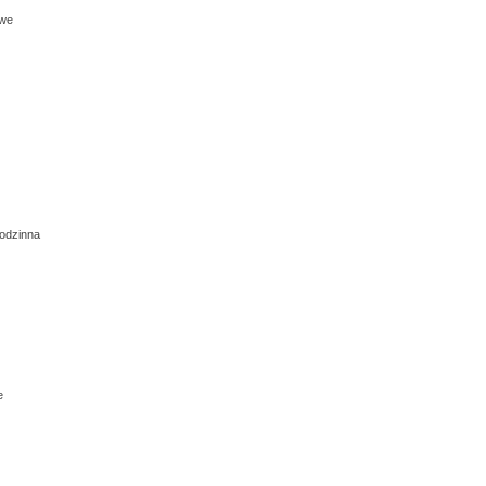
owe
odzinna
e