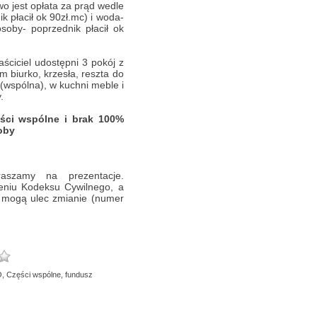
o jest opłata za prąd wedle
k płacił ok 90zł.mc) i woda-
soby- poprzednik płacił ok
aściciel udostępni 3 pokój z
m biurko, krzesła, reszta do
(wspólna), w kuchni meble i
.
ści wspólne i brak 100%
oby
raszamy na prezentacje.
ieniu Kodeksu Cywilnego, a
i mogą ulec zmianie (numer
O, Części wspólne, fundusz