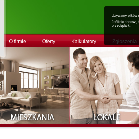
Używamy plików c
Jeśli nie chcesz,
przeglądarki.
O firmie
Oferty
Kalkulatory
Zgłoszenia