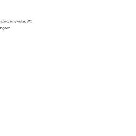
prysznic, umywalka, WC
dłogowe