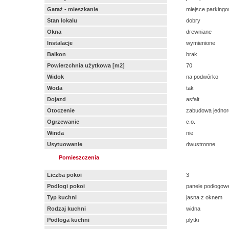
Garaż - mieszkanie
miejsce parking
Stan lokalu
dobry
Okna
drewniane
Instalacje
wymienione
Balkon
brak
Powierzchnia użytkowa [m2]
70
Widok
na podwórko
Woda
tak
Dojazd
asfalt
Otoczenie
zabudowa jednor
Ogrzewanie
c.o.
Winda
nie
Usytuowanie
dwustronne
Pomieszczenia
Liczba pokoi
3
Podłogi pokoi
panele podłogow
Typ kuchni
jasna z oknem
Rodzaj kuchni
widna
Podłoga kuchni
płytki