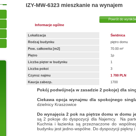
IZY-MW-6323
mieszkanie na wynajem
Powrót do wynikó
Informacje ogólne
Lokalizacja
Świdnica
Rodzaj budynku
piętro domu
Pow. całkowita [m2]
70.00 m²
Piętro
1p
Liczba pięter w budynku
1
Liczba pokoi
3
Czynsz najmu
1 700 PLN
Kaucja zabezp.
1700
Pokój podwójne(a w zasadzie 2 pokoje) dla sin
Ciekawa opcja wynajmu dla spokojnego singl
dzielnicy Kraszowice
Do wynajęcia 2 pok na piętrze domu w domu 
są 2 pokoje do dyspozycji dla Najemcy. Na part
Kuchnia i łazienka są przeznaczone do wspólneg
budynku jest jedno-wspólne. Do dyspozycji piękny 