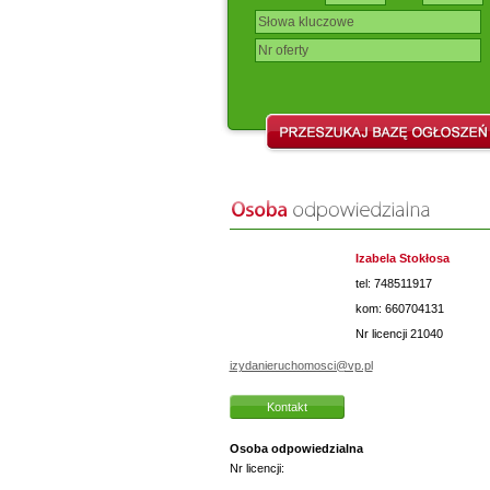
Izabela Stokłosa
tel: 748511917
kom: 660704131
Nr licencji
21040
izydanieruchomosci@vp.pl
Kontakt
Osoba odpowiedzialna
Nr licencji: