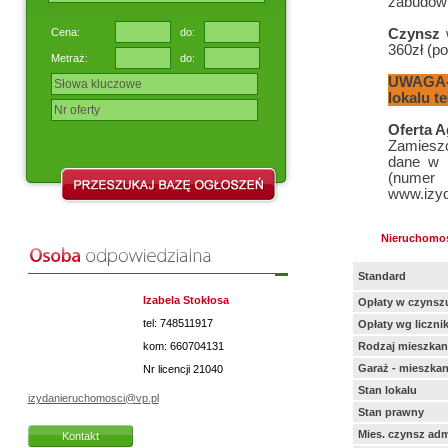
zabudowi
Cena:
do:
Czynsz
360zł (p
Metraż:
do:
UWAGA- m
lokalu t
Oferta A
Zamieszc
dane w n
(nume
www.izyd
Nieruchomo
Standard
Izabela Stokłosa
Opłaty w czynsz
tel: 748511917
Opłaty wg liczni
kom: 660704131
Rodzaj mieszkan
Garaż - mieszkan
Nr licencji
21040
Stan lokalu
izydanieruchomosci@vp.pl
Stan prawny
Mies. czynsz adm
Kontakt