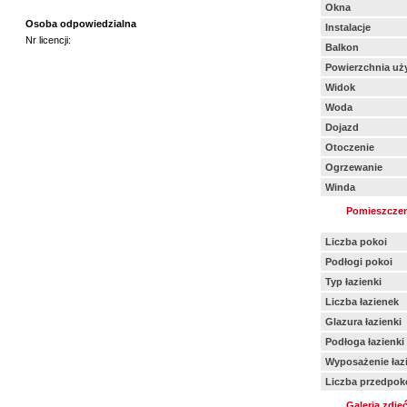
Okna
Osoba odpowiedzialna
Instalacje
Nr licencji:
Balkon
Powierzchnia uż
Widok
Woda
Dojazd
Otoczenie
Ogrzewanie
Winda
Pomieszczen
Liczba pokoi
Podłogi pokoi
Typ łazienki
Liczba łazienek
Glazura łazienki
Podłoga łazienki
Wyposażenie łazi
Liczba przedpok
Galeria zdję