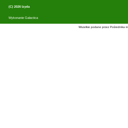
(C) 2026
Izyda
Wykonanie
Galactica
Wszelkie podane przez Pośrednika in