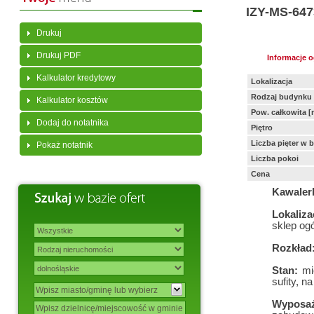
IZY-MS-647
Drukuj
Drukuj PDF
Informacje 
Kalkulator kredytowy
Lokalizacja
Rodzaj budynku
Kalkulator kosztów
Pow. całkowita [
Dodaj do notatnika
Piętro
Liczba pięter w 
Pokaż notatnik
Liczba pokoi
Cena
Kawalerk
Lokaliza
sklep og
Rozkład
Stan:
mie
sufity, n
Wyposaż