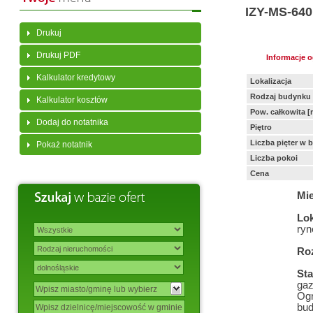
IZY-MS-640
Drukuj
Drukuj PDF
Informacje 
Kalkulator kredytowy
Lokalizacja
Rodzaj budynku
Kalkulator kosztów
Pow. całkowita [
Dodaj do notatnika
Piętro
Liczba pięter w 
Pokaż notatnik
Liczba pokoi
Cena
Mie
Lok
ryn
Ro
St
gaz
Ogr
bud