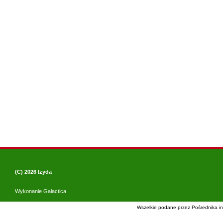
(C) 2026
Izyda
Wykonanie
Galactica
Wszelkie podane przez Pośrednika in