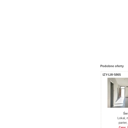
Podobne oferty
IZY-LW-5865
Świ
Lokal,
parter
Cena: