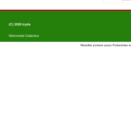
(C) 2026
Izyda
Wykonanie
Galactica
Wszelkie podane przez Pośrednika in