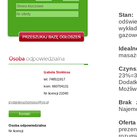
Stan:
odświ
wykła
gazow
Ideal
masażu
Czyns
Izabela Stokłosa
23%=3
tel: 748511917
Dodat
kom: 660704131
Możliw
Nr licencji
21040
Brak 
izydanieruchomosci@vp.pl
Najemc
Kontakt
Ofert
Osoba odpowiedzialna
prezen
Nr licencji:
rozumi