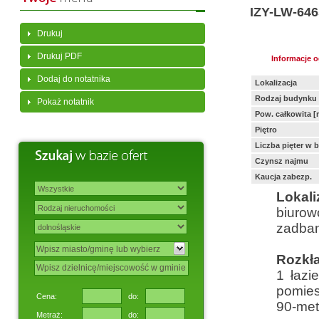
IZY-LW-646
Drukuj
Drukuj PDF
Informacje 
Dodaj do notatnika
Lokalizacja
Rodzaj budynku
Pokaż notatnik
Pow. całkowita [
Piętro
Liczba pięter w 
Czynsz najmu
Kaucja zabezp.
Lokali
biurow
zadban
Rozkł
1 łazi
pomies
Cena:
do:
90-met
Metraż:
do: