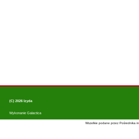
(C) 2026
Izyda
Wykonanie
Galactica
Wszelkie podane przez Pośrednika in