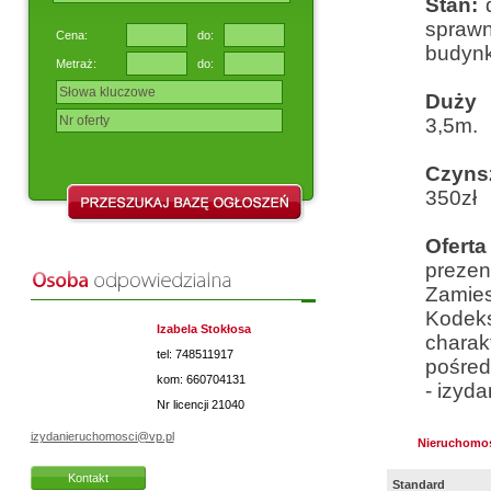
Stan:
spraw
Cena:
do:
budynk
Metraż:
do:
Duży 
3,5m.
Czyns
350zł
Ofert
prezen
Zamies
Kodek
Izabela Stokłosa
charakt
tel: 748511917
pośre
kom: 660704131
- izyd
Nr licencji
21040
izydanieruchomosci@vp.pl
Nieruchomo
Kontakt
Standard