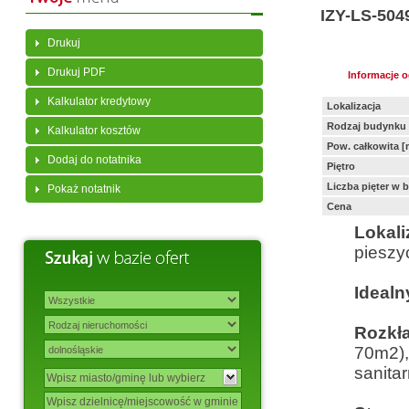
IZY-LS-504
Drukuj
Drukuj PDF
Informacje 
Kalkulator kredytowy
Lokalizacja
Rodzaj budynku
Kalkulator kosztów
Pow. całkowita [
Dodaj do notatnika
Piętro
Liczba pięter w 
Pokaż notatnik
Cena
Lokal
pieszy
Idealn
Rozkł
70m2),
sanita