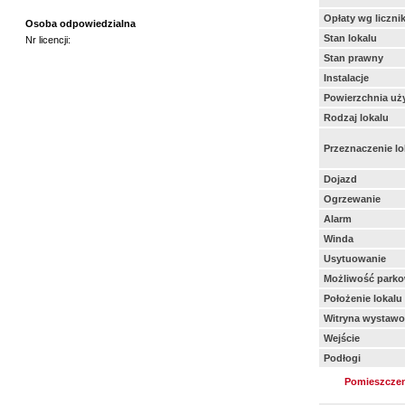
Opłaty wg liczni
Osoba odpowiedzialna
Stan lokalu
Nr licencji:
Stan prawny
Instalacje
Powierzchnia uż
Rodzaj lokalu
Przeznaczenie lo
Dojazd
Ogrzewanie
Alarm
Winda
Usytuowanie
Możliwość parko
Położenie lokalu
Witryna wystaw
Wejście
Podłogi
Pomieszczen