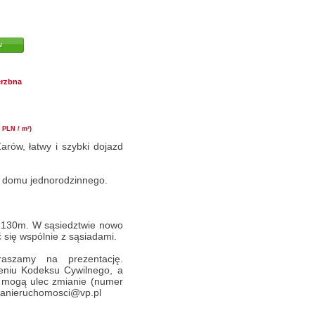
w
erzbna
 PLN / m²)
arów, łatwy i szybki dojazd
 domu jednorodzinnego.
k 130m. W sąsiedztwie nowo
 się wspólnie z sąsiadami.
raszamy na prezentację.
ieniu Kodeksu Cywilnego, a
i mogą ulec zmianie (numer
ydanieruchomosci@vp.pl