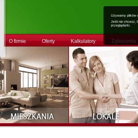
Używamy plików c
Jeśli nie chcesz,
przeglądarki.
O firmie
Oferty
Kalkulatory
Zgłoszenia