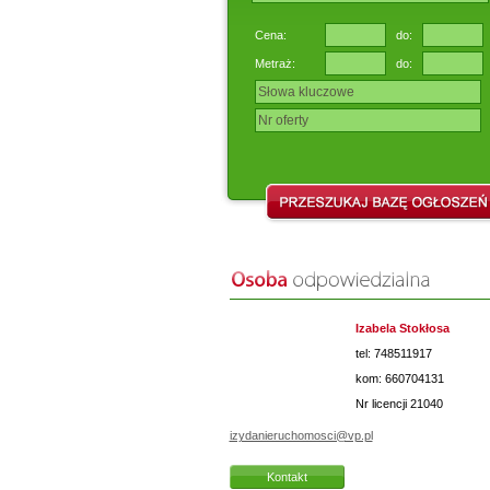
Cena:
do:
Metraż:
do:
Izabela Stokłosa
tel: 748511917
kom: 660704131
Nr licencji
21040
izydanieruchomosci@vp.pl
Kontakt