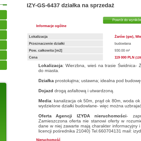
IZY-GS-6437
działka na sprzedaż
Powrót do wynikó
Informacje ogólne
Lokalizacja
Żarów (gw), Wi
Przeznaczenie działki
budowlana
Pow. całkowita [m2]
930.00 m²
Cena
119 000 PLN
(128
Lokalizacja
: Wierzbna, wieś na trasie Świdnica- Ż
do miasta.
Działka
prostokątna; ustawna; idealna pod budowę
Dojazd
drogą asfaltową i utwardzoną.
Media
: kanalizacja ok 50m, prąd ok 80m, woda o
wydzielone działki budowlane- więc można uzbrajać
Oferta Agencji IZYDA nieruchomości
- zap
Zamieszczona oferta nie stanowi oferty w rozum
dane w niej zawarte mają charakter informacyjny 
licencji pośrednika 21040) Tel.660704131 mail: iz
Nieruchomość