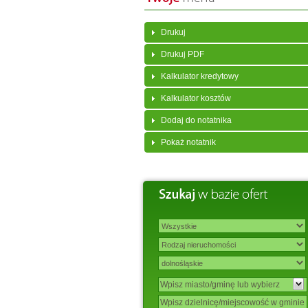
Drukuj
Drukuj PDF
Kalkulator kredytowy
Kalkulator kosztów
Dodaj do notatnika
Pokaż notatnik