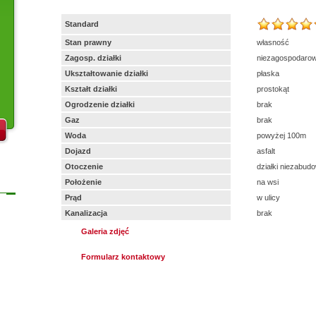
Standard
Stan prawny
własność
Zagosp. działki
niezagospodaro
Ukształtowanie działki
płaska
Kształt działki
prostokąt
Ogrodzenie działki
brak
Gaz
brak
Woda
powyżej 100m
Dojazd
asfalt
Otoczenie
działki niezabud
Położenie
na wsi
Prąd
w ulicy
Kanalizacja
brak
Galeria zdjęć
Formularz kontaktowy