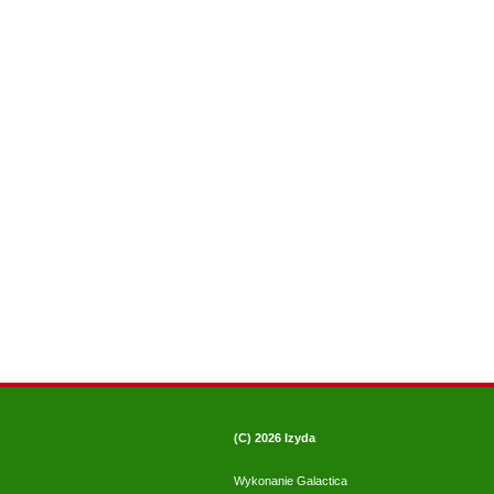
(C) 2026
Izyda
Wykonanie
Galactica