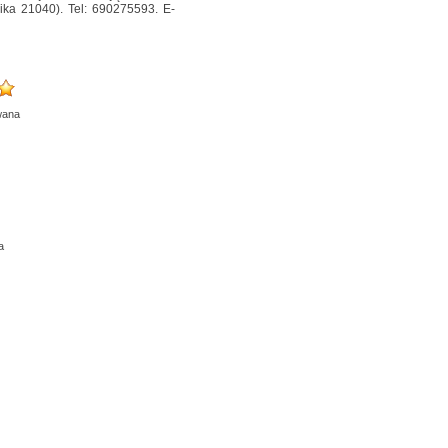
ika 21040). Tel: 690275593. E-
wana
a