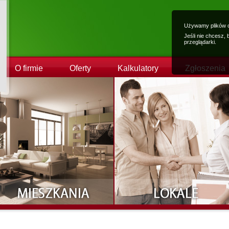
Używamy plików c
Jeśli nie chcesz,
przeglądarki.
O firmie
Oferty
Kalkulatory
Zgłoszenia