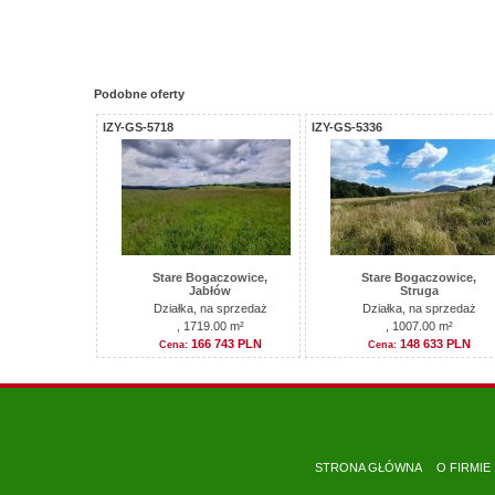
Podobne oferty
IZY-GS-5718
IZY-GS-5336
Stare Bogaczowice,
Stare Bogaczowice,
Jabłów
Struga
Działka, na sprzedaż
Działka, na sprzedaż
, 1719.00 m²
, 1007.00 m²
166 743 PLN
148 633 PLN
Cena:
Cena:
STRONA GŁÓWNA
O FIRMIE