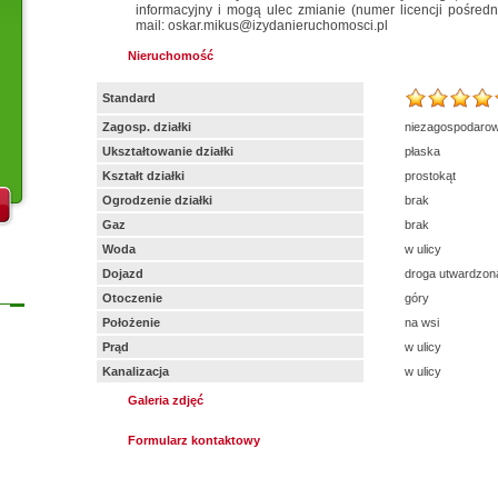
informacyjny i mogą ulec zmianie (numer licencji pośredn
mail: oskar.mikus@izydanieruchomosci.pl
Nieruchomość
Standard
Zagosp. działki
niezagospodaro
Ukształtowanie działki
płaska
Kształt działki
prostokąt
Ogrodzenie działki
brak
Gaz
brak
Woda
w ulicy
Dojazd
droga utwardzon
Otoczenie
góry
Położenie
na wsi
Prąd
w ulicy
Kanalizacja
w ulicy
Galeria zdjęć
Formularz kontaktowy