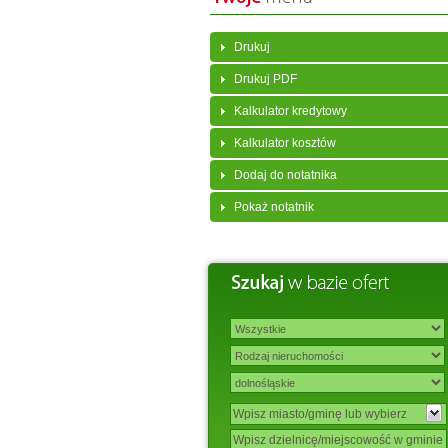
Drukuj
Drukuj PDF
Kalkulator kredytowy
Kalkulator kosztów
Dodaj do notatnika
Pokaż notatnik