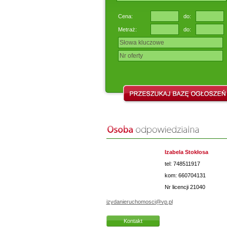
Cena:
do:
Metraż:
do:
Izabela Stokłosa
tel: 748511917
kom: 660704131
Nr licencji
21040
izydanieruchomosci@vp.pl
Kontakt