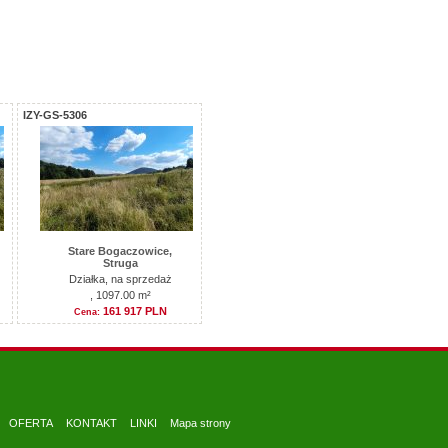
IZY-GS-5306
Stare Bogaczowice,
Struga
Działka, na sprzedaż
, 1097.00 m²
161 917 PLN
Cena:
OFERTA
KONTAKT
LINKI
Mapa strony