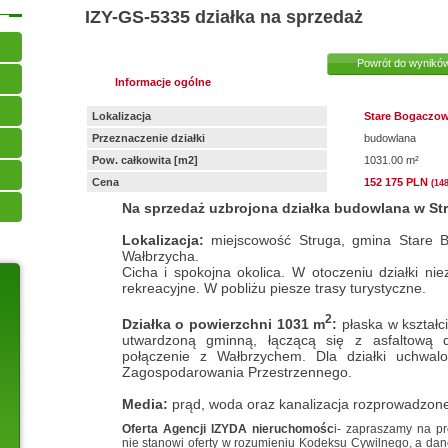
IZY-GS-5335
działka na sprzedaż
Powrót do wynikó
Informacje ogólne
Lokalizacja
Stare Bogaczow
Przeznaczenie działki
budowlana
Pow. całkowita [m2]
1031.00 m²
Cena
152 175 PLN
(14
Na sprzedaż uzbrojona działka budowlana w St
Lokalizacja:
miejscowość Struga, gmina Stare 
Wałbrzycha.
Cicha i spokojna okolica. W otoczeniu działki nie
rekreacyjne. W pobliżu piesze trasy turystyczne.
2
Działka o powierzchni 1031 m
:
płaska w kształc
utwardzoną gminną, łączącą się z asfaltową 
połączenie z Wałbrzychem. Dla działki uchwal
Zagospodarowania Przestrzennego.
Media:
prąd, woda oraz kanalizacja rozprowadzone 
Oferta Agencji IZYDA nieruchomośc
i- zapraszamy na pr
nie stanowi oferty w rozumieniu Kodeksu Cywilnego, a dan