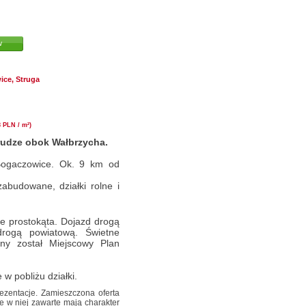
w
ice, Struga
8 PLN / m²)
rudze obok Wałbrzycha.
Bogaczowice. Ok. 9 km od
zabudowane, działki rolne i
ie prostokąta. Dojazd drogą
drogą powiatową. Świetne
ony został Miejscowy Plan
w pobliżu działki.
ezentacje. Zamieszczona oferta
e w niej zawarte mają charakter