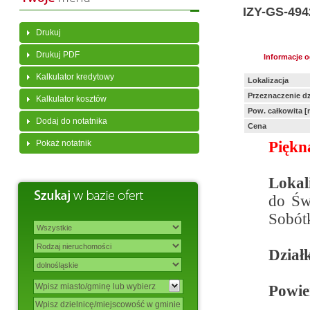
IZY-GS-494
Drukuj
Drukuj PDF
Informacje 
Kalkulator kredytowy
Lokalizacja
Przeznaczenie dz
Kalkulator kosztów
Pow. całkowita [
Dodaj do notatnika
Cena
Pokaż notatnik
Piękn
Lokal
do Św
Sobót
Dział
Powie