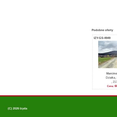
Podobne oferty
IZY-GS-4949
Marcino
Działka,
, 21
6
Cena:
(C) 2026
Izyda