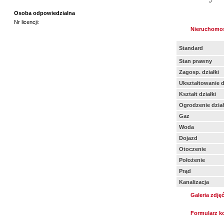
Osoba odpowiedzialna
Nr licencji:
Nieruchomo
Standard
Stan prawny
Zagosp. działki
Ukształtowanie d
Kształt działki
Ogrodzenie dział
Gaz
Woda
Dojazd
Otoczenie
Położenie
Prąd
Kanalizacja
Galeria zdję
Formularz k