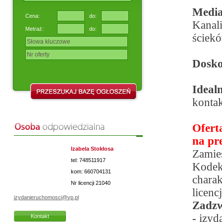
Medi
Cena:
do:
Kanal
Metraż:
do:
ściekó
Dosko
Ideal
kontak
Ofert
na pr
Izabela Stokłosa
Zamies
tel: 748511917
Kodek
kom: 660704131
chara
Nr licencji
21040
licenc
izydanieruchomosci@vp.pl
Zadz
-
izyd
Kontakt