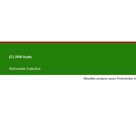
(C) 2026
Izyda
Wykonanie
Galactica
Wszelkie podane przez Pośrednika in