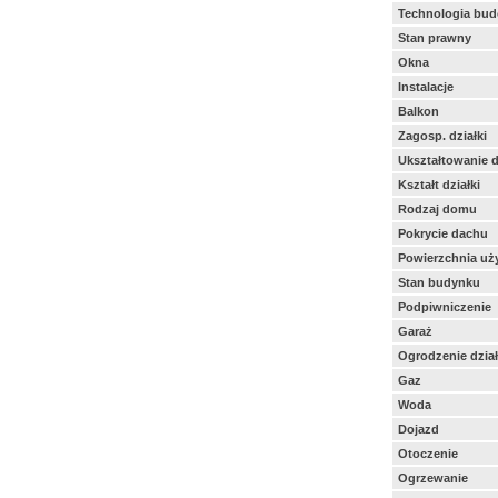
Technologia bu
Stan prawny
Okna
Instalacje
Balkon
Zagosp. działki
Ukształtowanie d
Kształt działki
Rodzaj domu
Pokrycie dachu
Powierzchnia uż
Stan budynku
Podpiwniczenie
Garaż
Ogrodzenie dział
Gaz
Woda
Dojazd
Otoczenie
Ogrzewanie