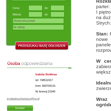
Rozkł
parter:
Cena:
do:
I piętr
Metraż:
do:
na duż
Strych:
Stan:
R
nowe o
panele 
rozpro
W cen
zabier
większ
Izabela Stokłosa
tel: 748511917
Ideal
kom: 660704131
zwierz
Nr licencji
21040
Wraz 
izydanieruchomosci@vp.pl
ogród
Kontakt