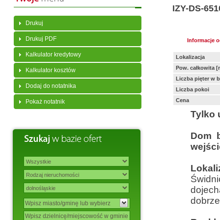
IZY-DS-651
Drukuj
Drukuj PDF
Informacje 
Kalkulator kredytowy
Lokalizacja
Pow. całkowita [
Kalkulator kosztów
Liczba pięter w 
Dodaj do notatnika
Liczba pokoi
Cena
Pokaż notatnik
Tylko 
Dom b
wejści
Lokal
Świdni
dojech
dobrze