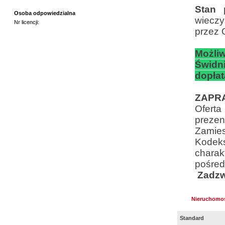
Stan 
Osoba odpowiedzialna
wieczy
Nr licencji:
przez 
Możli
Świdni
dopłat
ZAPR
Ofert
prezen
Zamies
Kodek
charakt
po
Zadz
Nieruchomo
Standard