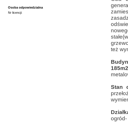
gener
Osoba odpowiedzialna
zamie
Nr licencji:
zasad
odświe
nowego
stałe(
grzewc
też wy
Budynk
185m
metalo
Stan 
przeło
wymien
Działk
ogród-