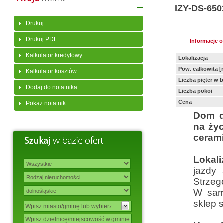
IZY-DS-650
Drukuj
Drukuj PDF
Informacje 
Kalkulator kredytowy
Lokalizacja
Pow. całkowita [
Kalkulator kosztów
Liczba pięter w 
Dodaj do notatnika
Liczba pokoi
Cena
Pokaż notatnik
Dom d
na życ
cerami
Lokal
jazdy 
Strzeg
W same
sklep 