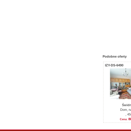
Podobne oferty
IZY-DS-6490
Świdn
Dom, n
, 4
8
Cena: