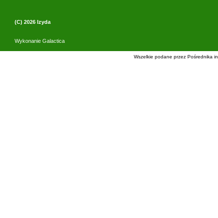
(C) 2026
Izyda
Wykonanie
Galactica
Wszelkie podane przez Pośrednika in