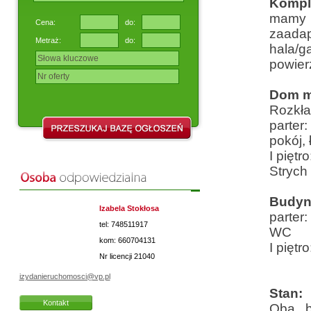
Komple
mamy 
Cena:
do:
zaada
Metraż:
do:
hala/
powier
Dom m
Rozkła
parter
pokój, 
I piętr
Strych
Budyn
Izabela Stokłosa
parter
tel: 748511917
WC
kom: 660704131
I piętr
Nr licencji
21040
izydanieruchomosci@vp.pl
Stan:
Kontakt
Oba b