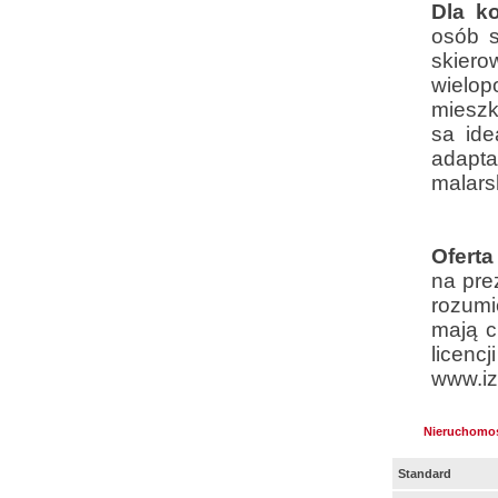
Dla k
osób s
skier
wielop
mieszk
sa ide
adapt
malarsk
Ofert
na pre
rozumi
mają c
lice
www.iz
Nieruchomo
Standard