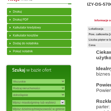
IZY-DS-570
Drukuj
Drukuj PDF
Informacje 
Kalkulator kredytowy
Lokalizacja
Pow. całkowita [
Kalkulator kosztów
Liczba pięter w 
Dodaj do notatnika
Cena
Pokaż notatnik
Ciek
użytk
Ideal
biznes
Powie
Powier
Rozkł
parter