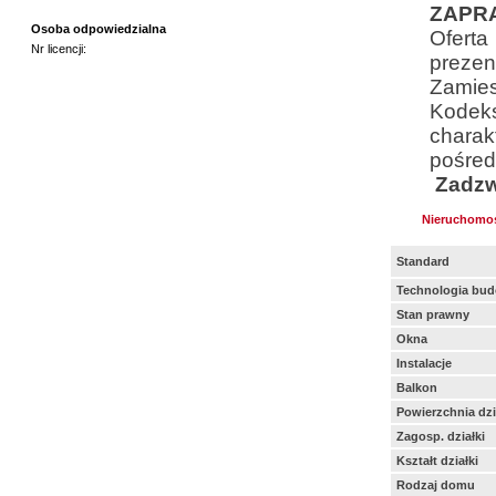
ZAPR
Osoba odpowiedzialna
Ofert
Nr licencji:
prezen
Zamies
Kodek
charakt
po
Zadz
Nieruchomo
Standard
Technologia bu
Stan prawny
Okna
Instalacje
Balkon
Powierzchnia dzi
Zagosp. działki
Kształt działki
Rodzaj domu