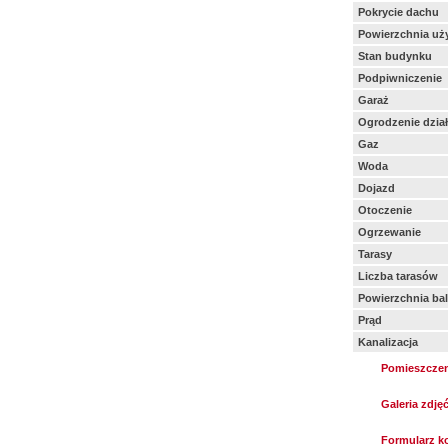
Pokrycie dachu
Powierzchnia uż
Stan budynku
Podpiwniczenie
Garaż
Ogrodzenie dział
Gaz
Woda
Dojazd
Otoczenie
Ogrzewanie
Tarasy
Liczba tarasów
Powierzchnia ba
Prąd
Kanalizacja
Pomieszczen
Galeria zdję
Formularz k