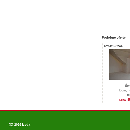
Podobne oferty
IZY-DS-6244
Świ
Dom, n
, 8
8
Cena:
(C) 2026
Izyda