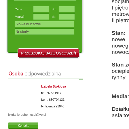
socjal
I piętr
Cena:
do:
metrow
Metraż:
do:
II pięt
Stan:
nowe w
noweg
nowocz
Stan 
ociepl
rynny
Izabela Stokłosa
tel: 748511917
Media
kom: 660704131
Nr licencji
21040
Działk
asfalto
izydanieruchomosci@vp.pl
Kontakt