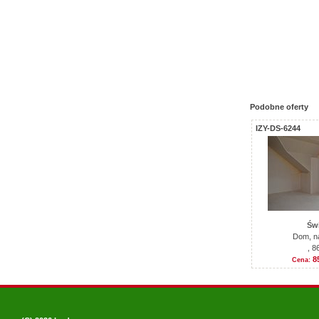
Podobne oferty
IZY-DS-6244
Świ
Dom, n
, 8
8
Cena: