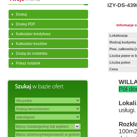
IZY-DS-439
Drukuj
Drukuj PDF
Informacje 
Kalkulator kredytowy
Lokalizacja
Rodzaj budynku
Kalkulator kosztów
Pow. całkowita [
Dodaj do notatnika
Liczba pięter w 
Liczba pokoi
Pokaż notatnik
Cena
WILLA
Pół do
Lokali
usługi.
Rozkł
100m2,