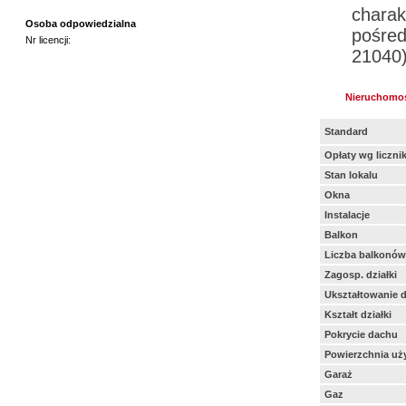
charak
Osoba odpowiedzialna
pośred
Nr licencji:
21040
Nieruchomo
Standard
Opłaty wg liczni
Stan lokalu
Okna
Instalacje
Balkon
Liczba balkonów
Zagosp. działki
Ukształtowanie d
Kształt działki
Pokrycie dachu
Powierzchnia uż
Garaż
Gaz