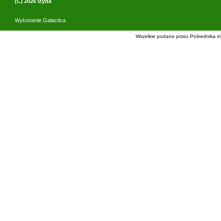
(C) 2026
Izyda
Wykonanie
Galactica
Wszelkie podane przez Pośrednika in