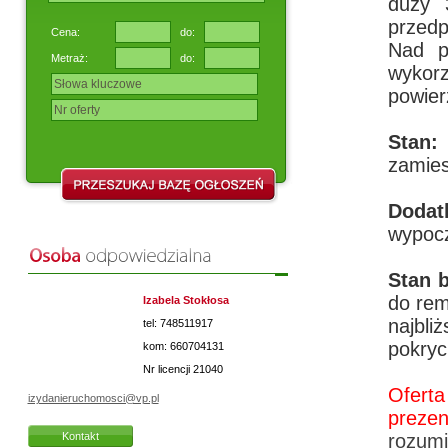
duży 3
przedp
Cena:
do:
Nad p
Metraż:
do:
wykor
powier
Stan
zamie
Doda
wypocz
Stan 
do rem
Izabela Stokłosa
najbli
tel: 748511917
pokryc
kom: 660704131
Nr licencji
21040
Ofert
izydanieruchomosci@vp.pl
prezen
Kontakt
rozumi