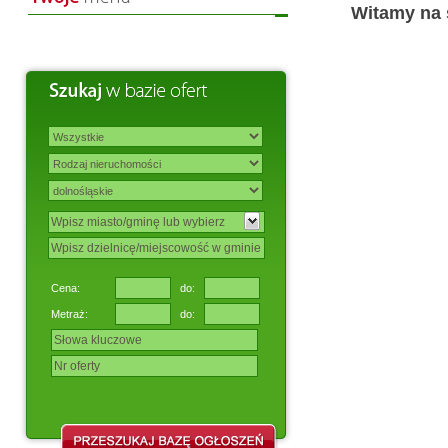
Witamy na 
Cena:
do:
Metraż:
do: